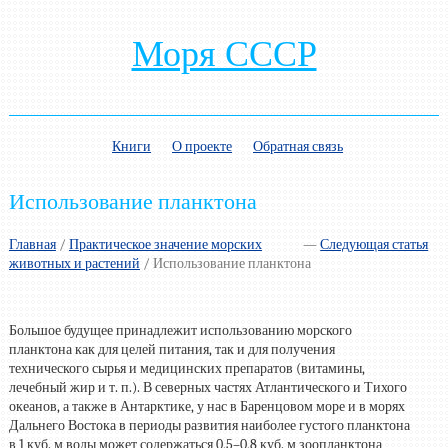
Моря СССР
Книги
О проекте
Обратная связь
Использование планктона
Главная
/
Практическое значение морских
—
Следующая статья
животных и растений
/ Использование планктона
Большое будущее принадлежит использованию морского
планктона как для целей питания, так и для получения
технического сырья и медицинских препаратов (витамины,
лечебный жир и т. п.). В северных частях Атлантического и Тихого
океанов, а также в Антарктике, у нас в Баренцовом море и в морях
Дальнего Востока в периоды развития наиболее густого планктона
в 1 куб. м воды может содержаться 0,5–0,8 куб. м зоопланктона