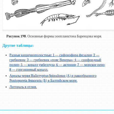
Рисунок 198
. Основные формы зоопланктона Баренцова моря.
Другие таблицы:
Разные кишечнополостные: 1 — сифонофора физалия; 2 —
гребневик; 3 — гребневик «пояс Венеры»; 4 — сцифоидный
полип; 5 — коралл умбеллула; 6 — актиния; 7 — морское перо;
8 — горгониевый коралл.
Ареалы червя Halicryptus Spinulosus (А) и ракообразного
Pontoporeia femorata (Б) в Балтийском море.
Литораль в отлив.