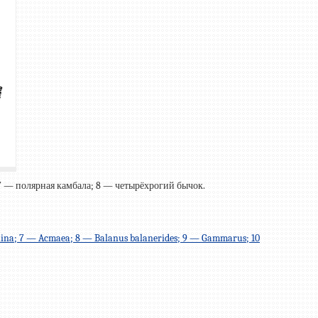
 7 — полярная камбала; 8 — четырёхрогий бычок.
quina; 7 — Acmaea; 8 — Balanus balanerides; 9 — Gammarus; 10