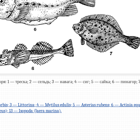
я: 1 — треска; 2 — сельдь; 3 — навага; 4 — сиг; 5 — сайка; 6 — пинагор;
s; 3 — Littorina; 4 — Mytilus edulis; 5 — Asterias rubens; 6 — Actinia e
us); 13 — Isopoda (Jaera marina).