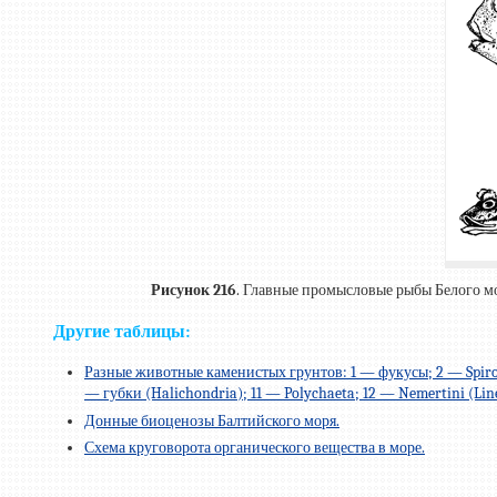
Рисунок 216
. Главные промысловые рыбы Белого мор
Другие таблицы:
Разные животные каменистых грунтов: 1 — фукусы; 2 — Spirorbi
— губки (Halichondria); 11 — Polychaeta; 12 — Nemertini (Line
Донные биоценозы Балтийского моря.
Схема круговорота органического вещества в море.