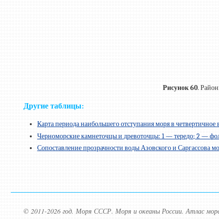
Рисунок 60
. Райо
Другие таблицы:
Карта периода наибольшего отступания моря в четвертичное 
Черноморские камнеточцы и древоточцы: 1 — тередо; 2 — фол
Сопоставление прозрачности воды Азовского и Саргассова мо
© 2011-2026 год. Моря СССР. Моря и океаны России. Атлас мо