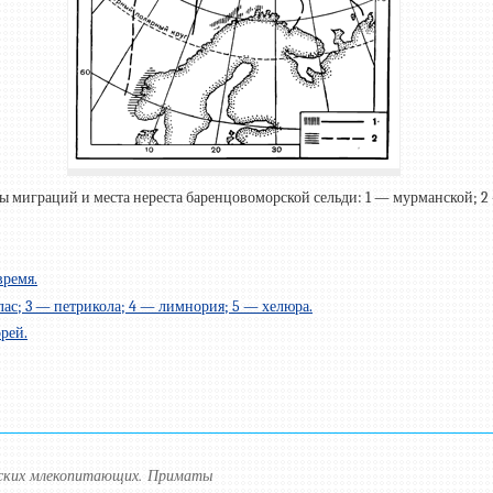
ны миграций и места нереста баренцовоморской сельди: 1 — мурманской; 
время.
ас; 3 — петрикола; 4 — лимнория; 5 — хелюра.
рей.
рских млекопитающих. Приматы