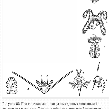
Рисунок 83
. Пелагические личинки разных донных животных: 1 —
мюллеровская личинка; 2 — пилидий; 3 — трохофора; 4 — велигер