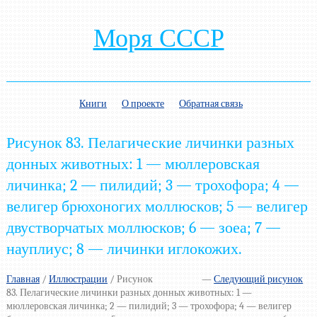
Моря СССР
Книги
О проекте
Обратная связь
Рисунок 83. Пелагические личинки разных
донных животных: 1 — мюллеровская
личинка; 2 — пилидий; 3 — трохофора; 4 —
велигер брюхоногих моллюсков; 5 — велигер
двустворчатых моллюсков; 6 — зоеа; 7 —
науплиус; 8 — личинки иглокожих.
Главная
/
Иллюстрации
/
Рисунок
—
Следующий рисунок
83. Пелагические личинки разных донных животных: 1 —
мюллеровская личинка; 2 — пилидий; 3 — трохофора; 4 — велигер