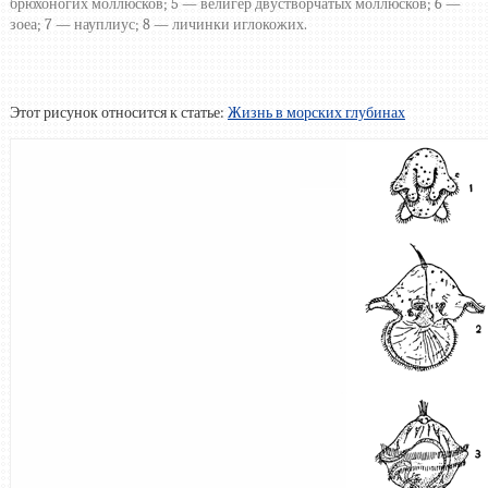
брюхоногих моллюсков; 5 — велигер двустворчатых моллюсков; 6 —
зоеа; 7 — науплиус; 8 — личинки иглокожих.
Этот рисунок относится к статье:
Жизнь в морских глубинах