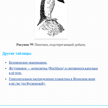
Рисунок 99
. Пингвин, подстерегающий добычу.
Другие таблицы:
Беломорские люцернарии.
Жгутиковое — ночесветка (Noctiluca) и светящиеся капельки
в её теле.
Горизонтальное распределение планктона в Японском море
в мг/мг (по Кусморской).