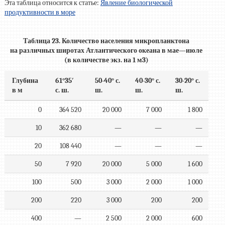
Эта таблица относится к статье:
Явление биологической
продуктивности в море
Таблица 23. Количество населения микропланктона
на различных широтах Атлантического океана в мае—июле
(в количестве экз. на 1 м3)
Глубина
61°35′
50-40° с.
40-30° с.
30-20° с.
в м
с. ш.
ш.
ш.
ш.
0
364 520
20 000
7 000
1 800
10
362 680
—
—
—
20
108 440
—
—
—
50
7 920
20 000
5 000
1 600
100
500
3 000
2 000
1 000
200
220
3 000
200
200
400
—
2 500
2 000
600