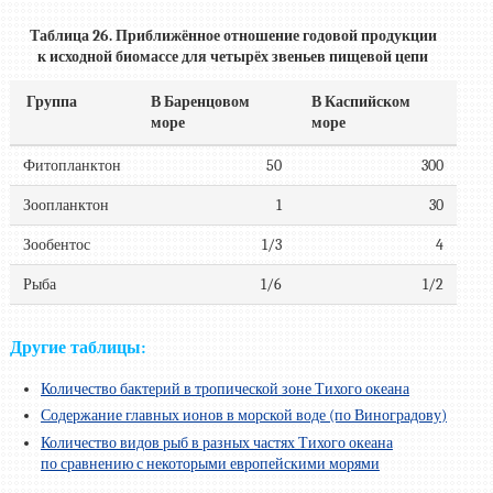
Таблица 26. Приближённое отношение годовой продукции
к исходной биомассе для четырёх звеньев пищевой цепи
Группа
В Баренцовом
В Каспийском
море
море
Фитопланктон
50
300
Зоопланктон
1
30
Зообентос
1/3
4
Рыба
1/6
1/2
Другие таблицы:
Количество бактерий в тропической зоне Тихого океана
Содержание главных ионов в морской воде (по Виноградову)
Количество видов рыб в разных частях Тихого океана
по сравнению с некоторыми европейскими морями