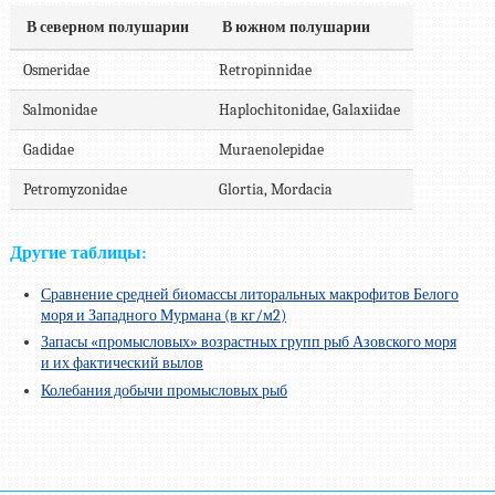
В северном полушарии
В южном полушарии
Osmeridae
Retropinnidae
Salmonidae
Haplochitonidae, Galaxiidae
Gadidae
Muraenolepidae
Petromyzonidae
Glortia, Mordacia
Другие таблицы:
Сравнение средней биомассы литоральных макрофитов Белого
моря и Западного Мурмана (в кг/м2)
Запасы «промысловых» возрастных групп рыб Азовского моря
и их фактический вылов
Колебания добычи промысловых рыб