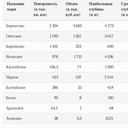
Название
Поверхность
Объём
Наибольшая
Сре
моря
(в тыс.
(в тыс.
глубина
глу
кв. км)
куб. км)
(в м)
(в 
Берингово
2 304
3 683
4 773
Охотское
1 590
1 365
3 657
Баренцово
1 405
322
600
Японское
978
1 713
4 036
Каспийское
436,3
77
1 000
Чёрное
423
537
2 245
Балтийское
386
33
459
Белое
90
8
330
Аральское
64,5
1
68
Азовское
38
0,3
13,25