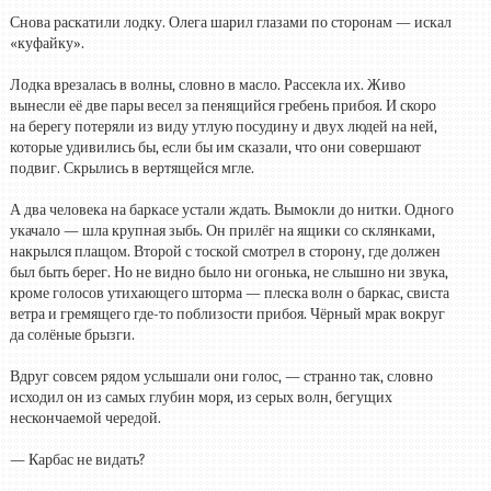
Снова раскатили лодку. Олега шарил глазами по сторонам — искал
«куфайку».
Лодка врезалась в волны, словно в масло. Рассекла их. Живо
вынесли её две пары весел за пенящийся гребень прибоя. И скоро
на берегу потеряли из виду утлую посудину и двух людей на ней,
которые удивились бы, если бы им сказали, что они совершают
подвиг. Скрылись в вертящейся мгле.
А два человека на баркасе устали ждать. Вымокли до нитки. Одного
укачало — шла крупная зыбь. Он прилёг на ящики со склянками,
накрылся плащом. Второй с тоской смотрел в сторону, где должен
был быть берег. Но не видно было ни огонька, не слышно ни звука,
кроме голосов утихающего шторма — плеска волн о баркас, свиста
ветра и гремящего где-то поблизости прибоя. Чёрный мрак вокруг
да солёные брызги.
Вдруг совсем рядом услышали они голос, — странно так, словно
исходил он из самых глубин моря, из серых волн, бегущих
нескончаемой чередой.
— Карбас не видать?