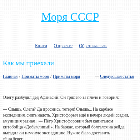
Моря СССР
Книги
О проекте
Обратная связь
Как мы приехали
Главная
/
Приматы моря
/
Приматы моря
—
Следующая статья
Олегу разбудил дед Афанасий. Он тряс его за плечо и говорил:
— Слышь, Олега? Да проснись, тетеря! Слышь... На карбасе
экспедиция, снять надоть. Христофорыч ещё в вечере людей ссадил,
амуниция разная... — Пётр Христофорович был капитаном
китобойца «Добычливый». На баркас, который болтался на рейде,
высадил он научную экспедицию. Нужно было доставить
её на берег.