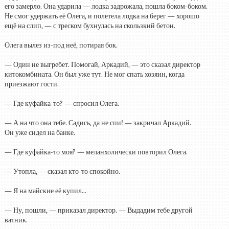
его замерло. Она ударила — лодка задрожала, пошла боком-боком.
Не смог удержать её Олега, и полетела лодка на берег — хорошо
ещё на слип, — с треском бухнулась на скользкий бетон.
Олега вылез из-под неё, потирая бок.
— Один не выгребет. Помогай, Аркадий, — это сказал директор
китокомбината. Он был уже тут. Не мог спать хозяин, когда
приезжают гости.
— Где куфайка-то? — спросил Олега.
— А на что она тебе. Садись, да не спи! — закричал Аркадий.
Он уже сидел на банке.
— Где куфайка-то моя? — меланхолически повторил Олега.
— Утопла, — сказал кто-то спокойно.
— Я на майские её купил...
— Ну, пошли, — приказал директор. — Выдадим тебе другой
ватник.