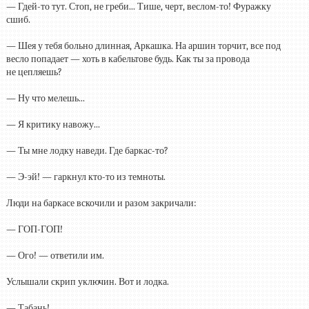
— Гдей-то тут. Стоп, не греби... Тише, черт, веслом-то! Фуражку
сшиб.
— Шея у тебя больно длинная, Аркашка. На аршин торчит, все под
весло попадает — хоть в кабельтове будь. Как ты за провода
не цепляешь?
— Ну что мелешь...
— Я критику навожу...
— Ты мне лодку наведи. Где баркас-то?
— Э-эй! — гаркнул кто-то из темноты.
Люди на баркасе вскочили и разом закричали:
— ГОП-ГОП!
— Ого! — ответили им.
Услышали скрип уключин. Вот и лодка.
— Табань!