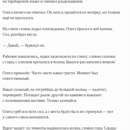
на тарабарском языке и смешил раздельщиков.
Олега ничего не ответил. Он хоть и прошёлся по ветерку, но толком
ещё не проснулся.
На слипе стояла лодка-плоскодонка. Олега бросил в неё ватник.
Сел, разобрал весла.
— Давай, — буркнул он.
Рабочие навалились, лодка заскользила по слипу, словно салазки
с горы, с плеском врезалась в волны. Брызги рассыпались веером.’
Олега приналёг. Часто-часто начал грести. Момент был
ответственный.
Накат сильный, не отгребёшь до большой волны — налетит,
перевернёт. Потащит разок-другой по камням и выкинет
с поломанными костями. Только зазевайся.
Олега грёб изо всех сил, а с места будто бы и не стронулся — все
у самого слипа копошится.
Вдруг видит: из темноты надвинулась волна, словно гора. Сердце