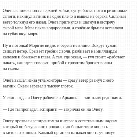
Олега лениво сполз с верхней койки, сунул босые ноги в резиновые
сапоги, накинул ватник на одно плечо и вышел из барака. Сильный
ветер толкнул его назад. Олега пригнулся и шагнул навстречу
сырой мгле. Мгла пахла водорослями, а солёные брызги оставляли
на губах вкус моря.
Ну и погодка! Моря не видно и берега не видно. Вокруг туман,
свищет ветер. Срывает гребни с волн, разбивает на миллиарды
капелек и брызжет в глаза. А там, где океан, — гул стоит: «работает
накат», как здесь говорят: прибой с грохотом бросает волны
на скалы.
Олега вышел из-за угла конторы — сразу ветер рванул с него
ватник. Океан заревел в тысячу глоток.
У слипа ждали Олегу рабочие и Аркашка — зав-плавсредствами.
— Где ты пропадал, аспирант! — закричал он на Олегу.
Олегу прозвали аспирантом за интерес к естественным наукам,
который он безусловно проявил, с любопытством копаясь
в китовых кишках. Каждый орган он называл «по-научному»