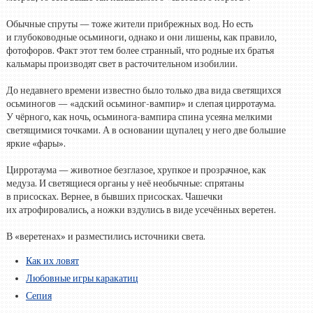
Обычные спруты — тоже жители прибрежных вод. Но есть
и глубоководные осьминоги, однако и они лишены, как правило,
фотофоров. Факт этот тем более странный, что родные их братья
кальмары производят свет в расточительном изобилии.
До недавнего времени известно было только два вида светящихся
осьминогов — «адский осьминог-вампир» и слепая цирротаума.
У чёрного, как ночь, осьминога-вампира спина усеяна мелкими
светящимися точками. А в основании щупалец у него две большие
яркие «фары».
Цирротаума — животное безглазое, хрупкое и прозрачное, как
медуза. И светящиеся органы у неё необычные: спрятаны
в присосках. Вернее, в бывших присосках. Чашечки
их атрофировались, а ножки вздулись в виде усечённых веретен.
В «веретенах» и разместились источники света.
Как их ловят
Любовные игры каракатиц
Сепия