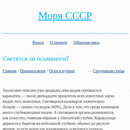
Моря СССР
Книги
О проекте
Обратная связь
Светятся ли осьминоги?
Главная
/
Приматы моря
/
Огни в пучине
—
Следующая статья
Зоологами описано уже двадцать семь видов светящихся
каракатиц — около двенадцати процентов всех известных науке
видов этих животных. Светящихся кальмаров значительно
больше — свыше ста видов (60%). Дело в том, что среди кальмаров
много глубоководных видов. А светящиеся органы развиваются,
как известно, главным образом у обитателей глубин. Каракатицы
держатся у берегов на небольшой глубине, обычно до двухсот
метров, то есть выше так называемого «светового порога».