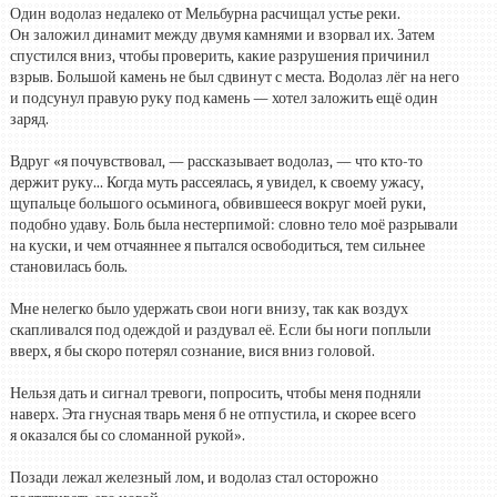
Один водолаз недалеко от Мельбурна расчищал устье реки.
Он заложил динамит между двумя камнями и взорвал их. Затем
спустился вниз, чтобы проверить, какие разрушения причинил
взрыв. Большой камень не был сдвинут с места. Водолаз лёг на него
и подсунул правую руку под камень — хотел заложить ещё один
заряд.
Вдруг «я почувствовал, — рассказывает водолаз, — что кто-то
держит руку... Когда муть рассеялась, я увидел, к своему ужасу,
щупальце большого осьминога, обвившееся вокруг моей руки,
подобно удаву. Боль была нестерпимой: словно тело моё разрывали
на куски, и чем отчаяннее я пытался освободиться, тем сильнее
становилась боль.
Мне нелегко было удержать свои ноги внизу, так как воздух
скапливался под одеждой и раздувал её. Если бы ноги поплыли
вверх, я бы скоро потерял сознание, вися вниз головой.
Нельзя дать и сигнал тревоги, попросить, чтобы меня подняли
наверх. Эта гнусная тварь меня б не отпустила, и скорее всего
я оказался бы со сломанной рукой».
Позади лежал железный лом, и водолаз стал осторожно