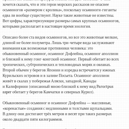
хочется сказать, что и эти герои морских рассказов не опаснее
осьминогов «размером с кролика», поскольку осьминоги-гиганты
едва ли вообще существуют. Науке такие животные не известны.
Вот цифры, характеризующие размеры самых крупных осьминогов,
которыми располагает в настоящее время зоология.
Описано более ста видов осьминогов, но все это животные мелкие,
длиной не более полуметра. Лишь три-четыре вида заслуживают
внимания как возможные противники человека: это
обыкновенный осьминог, осьминог Дофлейна, осьминог аполлион
и близкий к нему гонг-конгский осьминог. Первый обитает во всех
тропических, субтропических и тепловодных морях и океанах.
Второй обычен у берегов Японии и изредка встречается у южных
Курильских островов и в заливе Посьета. Осьминог-аполлион
живёт в скалах у побережья Аляски, западной, Канады
и Калифорнии (описанный мною близкий к нему вид Paroctpus
asper обитает у берегов Камчатки и северных Курил).
Обыкновенный осьминог и осьминог Дофлейна — массивные,
«коренастые» создания с недлинными и толстыми щупальцами.
В длину они достигают трёх метров и весят при таких размерах
около двадцати пяти килограммов.