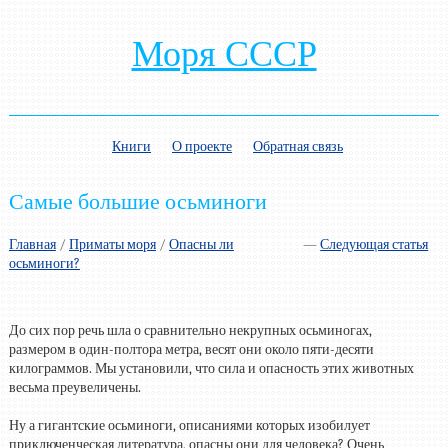
Моря СССР
Книги
О проекте
Обратная связь
Самые большие осьминоги
Главная
/
Приматы моря
/
Опасны ли
—
Следующая статья
осьминоги?
До сих пор речь шла о сравнительно некрупных осьминогах,
размером в один-полтора метра, весят они около пяти-десяти
килограммов. Мы установили, что сила и опасность этих животных
весьма преувеличены.
Ну а гигантские осьминоги, описаниями которых изобилует
приключенческая литература, опасны они для человека? Очень