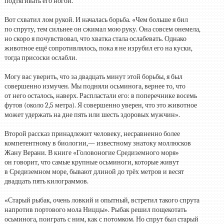
подтягивать его ногой.
Вот схватил лом рукой. И началась борьба. «Чем больше я бил
по спруту, тем сильнее он сжимал мою руку. Она совсем онемела,
но скоро я почувствовал, что хватка стала ослабевать. Однако
животное ещё сопротивлялось, пока я не изрубил его на куски,
тогда присоски ослабли.
Могу вас уверить, что за двадцать минут этой борьбы, я был
совершенно измучен. Мы подняли осьминога, вернее то, что
от него осталось, наверх. Распластали его: в поперечнике восемь
футов (около 2,5 метра). Я совершенно уверен, что это животное
может удержать на дне пять или шесть здоровых мужчин».
Второй рассказ принадлежит человеку, несравненно более
компетентному в биологии,— известному знатоку моллюсков
Жану Верани. В книге «Головоногие Средиземного моря»
он говорит, что самые крупные осьминоги, которые живут
в Средиземном море, бывают длиной до трёх метров и весят
двадцать пять килограммов.
«Старый рыбак, очень ловкий и опытный, встретил такого спрута
напротив портового мола Ниццы». Рыбак решил пощекотать
осьминога, поиграть с ним, как с потомком. Но спрут был старый