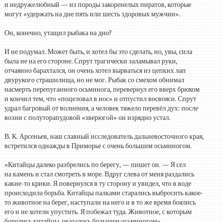
и недружелюбный — из породы закоренелых пиратов, которые
могут «удержать на дне пять или шесть здоровых мужчин».
Он, конечно, утащил рыбака на дно?
И не подумал. Может быть, и хотел бы это сделать, но, увы, сила
была не на его стороне. Спрут трагически заламывал руки,
отчаянно барахтался, он очень хотел вырваться из цепких лап
двурукого страшилища, но не мог. Рыбак со смехом обнимал
насмерть перепуганного осьминога, перевернул его вверх брюхом
и кончил тем, что «поцеловал в нос» и отпустил восвояси. Спрут
удрал багровый от волнения, а человек тяжело перевёл дух: после
возни с полуторапудовой «зверюгой» он изрядно устал.
В. К. Арсеньев, наш славный исследователь дальневосточного края,
встретился однажды в Приморье с очень большим осьминогом.
«Китайцы далеко разбрелись по берегу, — пишет он. — Я сел
на камень и стал смотреть в море. Вдруг слева от меня раздались
какие-то крики. Я повернулся в ту сторону и увидел, что в воде
происходила борьба. Китайцы палками старались выбросить какое-
то животное на берег, наступали на него и в то же время боялись
его и не хотели упустить. Я побежал туда. Животное, с которым
боролись китайцы, оказалось большим осьминогом».