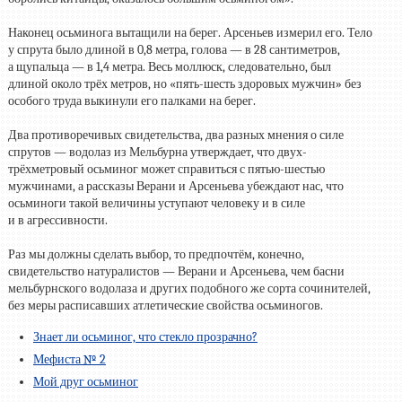
Наконец осьминога вытащили на берег. Арсеньев измерил его. Тело
у спрута было длиной в 0,8 метра, голова — в 28 сантиметров,
а щупальца — в 1,4 метра. Весь моллюск, следовательно, был
длиной около трёх метров, но «пять-шесть здоровых мужчин» без
особого труда выкинули его палками на берег.
Два противоречивых свидетельства, два разных мнения о силе
спрутов — водолаз из Мельбурна утверждает, что двух-
трёхметровый осьминог может справиться с пятью-шестью
мужчинами, а рассказы Верани и Арсеньева убеждают нас, что
осьминоги такой величины уступают человеку и в силе
и в агрессивности.
Раз мы должны сделать выбор, то предпочтём, конечно,
свидетельство натуралистов — Верани и Арсеньева, чем басни
мельбурнского водолаза и других подобного же сорта сочинителей,
без меры расписавших атлетические свойства осьминогов.
Знает ли осьминог, что стекло прозрачно?
Мефиста № 2
Мой друг осьминог