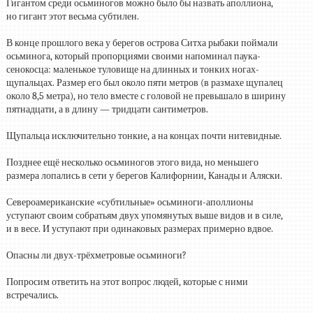
Гигантом среди осьминогов можно было бы назвать аполлиона,
но гигант этот весьма субтилен.
В конце прошлого века у берегов острова Ситха рыбаки поймали
осьминога, который пропорциями своими напоминал паука-
сенокосца: маленькое туловище на длинных и тонких ногах-
щупальцах. Размер его был около пяти метров (в размахе щупалец
около 8,5 метра), но тело вместе с головой не превышало в ширину
пятнадцати, а в длину — тридцати сантиметров.
Щупальца исключительно тонкие, а на концах почти нитевидные.
Позднее ещё несколько осьминогов этого вида, но меньшего
размера лопались в сети у берегов Калифорнии, Канады и Аляски.
Североамериканские «субтильные» осьминоги-аполлионы
уступают своим собратьям двух упомянутых выше видов и в силе,
и в весе. И уступают при одинаковых размерах примерно вдвое.
Опасны ли двух-трёхметровые осьминоги?
Попросим ответить на этот вопрос людей, которые с ними
встречались.