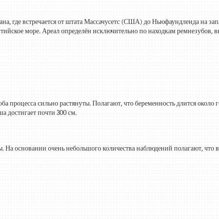
на, где встречается от штата Массачусетс (США) до Ньюфаундленда на зап
алтийское море. Ареал определён исключительно по находкам ремнезубов,
оба процесса сильно растянуты. Полагают, что беременность длится около
а достигает почти 300 см.
. На основании очень небольшого количества наблюдений полагают, что 