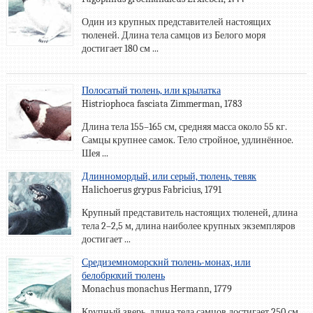
Один из крупных представителей настоящих
тюленей. Длина тела самцов из Белого моря
достигает 180 см ...
Полосатый тюлень, или крылатка
Histriophoca fasciata Zimmerman, 1783
Длина тела 155–165 см, средняя масса около 55 кг.
Самцы крупнее самок. Тело стройное, удлинённое.
Шея ...
Длинномордый, или серый, тюлень, тевяк
Halichoerus grypus Fabricius, 1791
Крупный представитель настоящих тюленей, длина
тела 2–2,5 м, длина наиболее крупных экземпляров
достигает ...
Средиземноморскнй тюлень-монах, или
белобрюхий тюлень
Monachus monachus Hermann, 1779
Крупный зверь, длина тела самцов достигает 250 см,