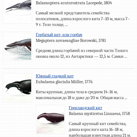
Balaenoptera acutorostrata Lacepede, 1804
Самый мелкий представитель семейства
полосатиков, длина взрослого кита 7–10 м, масса 7–
9 т. Тело толще, ...
Горбатый кит, или горбач
Megaptera novaeangliae Borowski, 1781
Средняя длина горбачей из северной части Тихого
океана около 12, из Антарктики — 12,5 м. Самки ...
Южный гладкий кит
Eubalaena glacialis Miiller, 1776
Киты крупные, длина тела в среднем 14–16 м,
максимальная до 18 и даже до 20 м. Общая масса ...
Гренландский кит
Balaena mysticetus Linnaeus, 1758
Самый крупный кит семейства,
длина взрослого кита 16–18 м,
наибольшая известная длина 21 м.