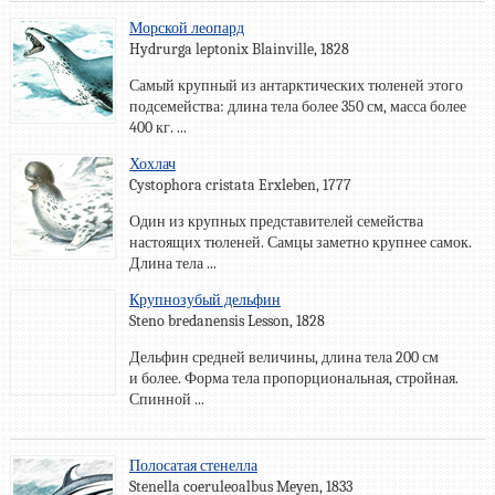
Морской леопард
Hydrurga leptonix Blainville, 1828
Самый крупный из антарктических тюленей этого
подсемейства: длина тела более 350 см, масса более
400 кг. ...
Хохлач
Cystophora cristata Erxleben, 1777
Один из крупных представителей семейства
настоящих тюленей. Самцы заметно крупнее самок.
Длина тела ...
Крупнозубый дельфин
Steno bredanensis Lesson, 1828
Дельфин средней величины, длина тела 200 см
и более. Форма тела пропорциональная, стройная.
Спинной ...
Полосатая стенелла
Stenella coeruleoalbus Meyen, 1833