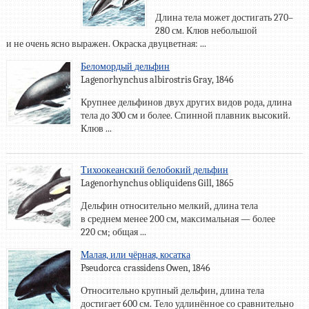
Длина тела может достигать 270–
280 см. Клюв небольшой
и не очень ясно выражен. Окраска двуцветная: ...
Беломордый дельфин
Lagenorhynchus albirostris Gray, 1846
Крупнее дельфинов двух других видов рода, длина
тела до 300 см и более. Спинной плавник высокий.
Клюв ...
Тихоокеанский белобокий дельфин
Lagenorhynchus obliquidens Gill, 1865
Дельфин относительно мелкий, длина тела
в среднем менее 200 см, максимальная — более
220 см; общая ...
Малая, или чёрная, косатка
Pseudorca crassidens Owen, 1846
Относительно крупный дельфин, длина тела
достигает 600 см. Тело удлинённое со сравнительно