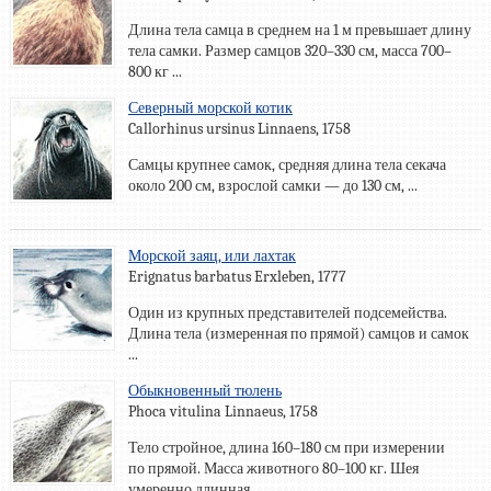
Длина тела самца в среднем на 1 м превышает длину
тела самки. Размер самцов 320–330 см, масса 700–
800 кг ...
Северный морской котик
Callorhinus ursinus Linnaens, 1758
Самцы крупнее самок, средняя длина тела секача
около 200 см, взрослой самки — до 130 см, ...
Морской заяц, или лахтак
Erignatus barbatus Erxleben, 1777
Один из крупных представителей подсемейства.
Длина тела (измеренная по прямой) самцов и самок
...
Обыкновенный тюлень
Phoca vitulina Linnaeus, 1758
Тело стройное, длина 160–180 см при измерении
по прямой. Масса животного 80–100 кг. Шея
умеренно длинная, ...