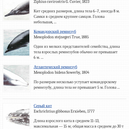
Ziphius cavirostris G. Cuvier, 1823
Кит средних размеров, длина тела 6–7, иногда 8 м.
Самки в среднем крупнее самцов. Голова
небольшая, ...
Командорский ремнезуб
Mesoplodon stejnegeri True, 1885
Один из мелких представителей семейства, длина
тела взрослых ремнезубов обычно не превышает
6 м. ...
Атлантический ремнезуб
Mesoplodon bidens Sowerby, 1804
По размерам несколько уступает командорскому
ремнезубу, длина тела не превышает 5 м. Голова ...
Серый кит
Eschrichtius gibbosus Erxieben, 1777
Длина взрослого кита в среднем 11–13,
максимальная — 15 м; общая масса в среднем до 30 т