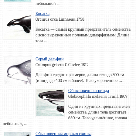
небольшой ...
Косатка
Orcinus оrcа Linnaeus, 1758
Косатка — самый крупный представитель семейства
с ясно выраженным половым диморфизмом. Длина
тела ...
Серый дельфин
Crampus griseus G.Cuvier, 1812
Дельфин средних размеров, длина тела до 300 см
(иногда до 400 см и более). Тело укороченное. ...
Обыкновенная гринда
Globicephala melaena Traill, 1809
Один из крупных представителей
семейства, длина тела достигает
650 см. Тело удлинённое, голова
небольшая, ...
Обыкновенная морская свинья