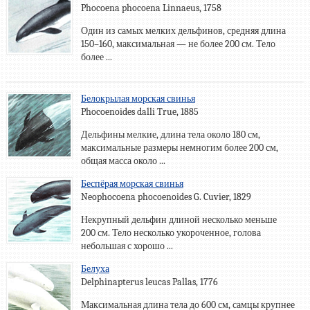
Phocoena phocoena Linnaeus, 1758
Один из самых мелких дельфинов, средняя длина
150–160, максимальная — не более 200 см. Тело
более ...
Белокрылая морская свинья
Phocoenoides dalli True, 1885
Дельфины мелкие, длина тела около 180 см,
максимальные размеры немногим более 200 см,
общая масса около ...
Беспёрая морская свинья
Neophocoena phocoenoides G. Cuvier, 1829
Некрупный дельфин длиной несколько меньше
200 см. Тело несколько укороченное, голова
небольшая с хорошо ...
Белуха
Delphinapterus leucas Pallas, 1776
Максимальная длина тела до 600 см, самцы крупнее