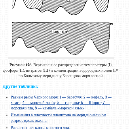
Рисунок 196
. Вертикальное распределение температуры (I),
фосфора (II), нитратов (III) и концентрации водородных ионов (IV)
по Кольскому меридиану Баренцова моря весной.
Другие таблицы:
Разные рыбы Чёрного моря: 1 — барабуля; 2 — кефаль; 3 —
хамса; 4 — морской конёк; 5 — сардина; 6 — Шпрот; 7 —
морская игла; 8 — камбала «морской язык».
Изменения в плотности планктона на меридиональном
разрезе вдоль океана.
Расчленение склона морского дна.