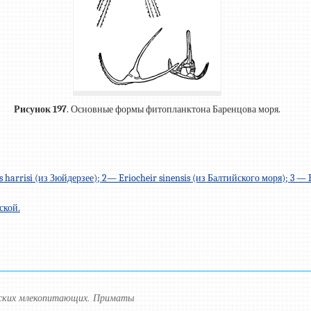
Рисунок 197
. Основные формы фитопланктона Баренцова моря.
arrisi (из Зюйдерзее); 2— Eriocheir sinensis (из Балтийского моря); 3 —
ской.
рских млекопитающих. Приматы