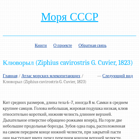
Моря СССР
Книги
О проекте
Обратная связь
Клюворыл (Ziphius cavirostris G. Cuvier, 1823)
Главная
/
Атлас морских млекопитающих
/
—
Следующий вид
Клюворыл (Ziphius cavirostris G. Cuvier, 1823)
Кит средних размеров, длина тела
6–7,
иногда 8 м. Самки в среднем
крупнее самцов. Голова небольшая, жировая подушка низкая, клюв
относительно короткий, нижняя челюсть длиннее верхней.
Дыхательное отверстие обращено рожками вперёд. На горле две
небольшие продольные борозды. Зубов одна пара, расположенная
на самом переднем конце нижней челюсти, при закрытой пасти
они выступают вверх перед передним концом верхней челюсти.