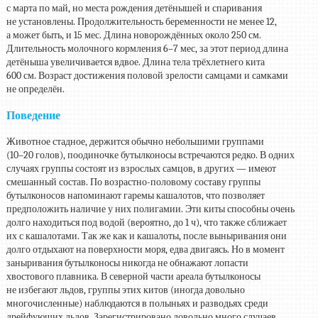
с марта по май, но места рождения детёнышей и спаривания
не установлены. Продолжительность беременности не менее 12,
а может быть, и 15 мес. Длина новорождённых около 250 см.
Длительность молочного кормления
6–7 мес,
за этот период длина
детёныша увеличивается вдвое. Длина тела трёхлетнего кита
600 см. Возраст достижения половой зрелости самцами и самками
не определён.
Поведение
Животное стадное, держится обычно небольшими группами
(10–20 голов),
поодиночке бутылконосы встречаются редко. В одних
случаях группы состоят из взрослых самцов, в других — имеют
смешанный состав. По возрастно-половому составу группы
бутылконосов напоминают гаремы кашалотов, что позволяет
предположить наличие у них полигамии. Эти киты способны очень
долго находиться под водой (вероятно, до 1 ч), что также сближает
их с кашалотами. Так же как и кашалоты, после выныривания они
долго отдыхают на поверхности моря, едва двигаясь. Но в момент
заныривания бутылконосы никогда не обнажают лопасти
хвостового плавника. В северной части ареала бутылконосы
не избегают льдов, группы этих китов (иногда довольно
многочисленные) наблюдаются в полыньях и разводьях среди
дрейфующих льдов. Зарегистрировано довольно много случаев