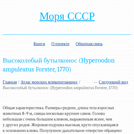
Моря СССР
Книги
О проекте
Обратная связь
Высоколобый бутылконос (Hyperoodon
ampuleatus Forster, 1770)
Главная
/
Атлас морских млекопитающих
/
—
Следующий вид
Высоколобый бутылконос (Hyperoodon ampuleatus Forster, 1770)
Общая характеристика. Размеры средние, длина тела взрослых
животных
8–9 м,
самцы несколько крупнее самок. Голова
небольшая с очень большим клювом, выраженным яснее, чем
у других родов. Жировая подушка высокая, круто опускающаяся
к основанию клюва. Полулунное дыхательное отверстие обращено