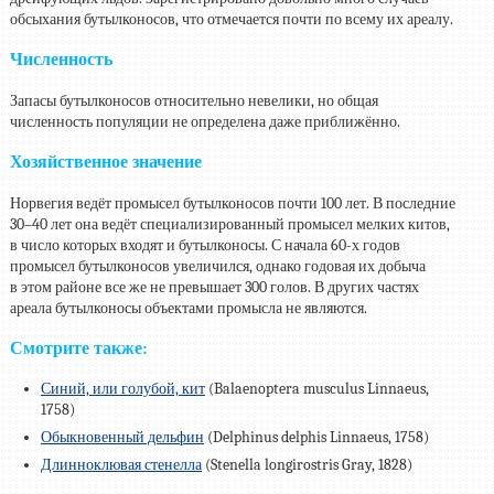
обсыхания бутылконосов, что отмечается почти по всему их ареалу.
Численность
Запасы бутылконосов относительно невелики, но общая
численность популяции не определена даже приближённо.
Хозяйственное значение
Норвегия ведёт промысел бутылконосов почти 100 лет. В последние
30–40
лет она ведёт специализированный промысел мелких китов,
в число которых входят и бутылконосы. С начала
60-х
годов
промысел бутылконосов увеличился, однако годовая их добыча
в этом районе все же не превышает 300 голов. В других частях
ареала бутылконосы объектами промысла не являются.
Смотрите также:
Синий, или голубой, кит
(Balaenoptera musculus Linnaeus,
1758)
Обыкновенный дельфин
(Delphinus delphis Linnaeus, 1758)
Длинноклювая стенелла
(Stenella longirostris Gray, 1828)