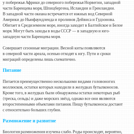
у побережья Африки до северного побережья Норвегии, западной
части Баренцева моря, Шпицбергена, Исландии и Гренландии.
В западной части океана встречается от южных вод Северной
Америки до Ньюфаундленда и проливов Дейвиса и Гудзонова.
Обитает в Средиземном море, иногда заходит в Балтийское и Белое
моря. Могут быть заходы в воды СССР — в западную и юго-
западную части Баренцева моря.
Совершает сезонные миграции. Весной киты появляются
в северной части ареала, осенью отходят к югу. Пути и сроки
миграций определены лишь схематично.
Питание
Питается преимущественно несколькими видами головоногих
моллюсков, остатки которых находили в желудках бутылконосов.
Кроме того, в желудках были обнаружены остатки некоторых рыб
(треска, сельдь) и даже морских звёзд, однако все они являются
второстепенными объектами питания. Пищу бутылконосы достают
с относительно больших глубин.
Размножение и развитие
Биология размножения изучена слабо. Роды происходят, вероятно,